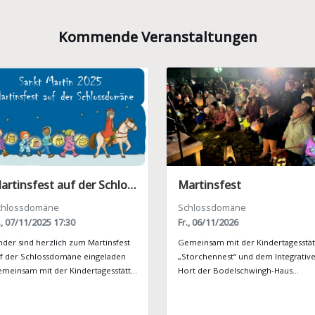
Kommende Veranstaltungen
Martinsfest auf der Schlossdomäne
Martinsfest
chlossdomäne
Schlossdomäne
., 07/11/2025 17:30
Fr., 06/11/2026
nder sind herzlich zum Martinsfest
Gemeinsam mit der Kindertagesstät
f der Schlossdomäne eingeladen
„Storchennest“ und dem Integrativ
meinsam mit der Kindertagesstätte
Hort der Bodelschwingh-Haus
torchennest“ und dem Integrativen
Wolmirstedt Stiftung sowie der
rt der Bodelschwingh-Haus...
Evangelischen Kindertagesstätte St.
Katharinen veranstaltet...