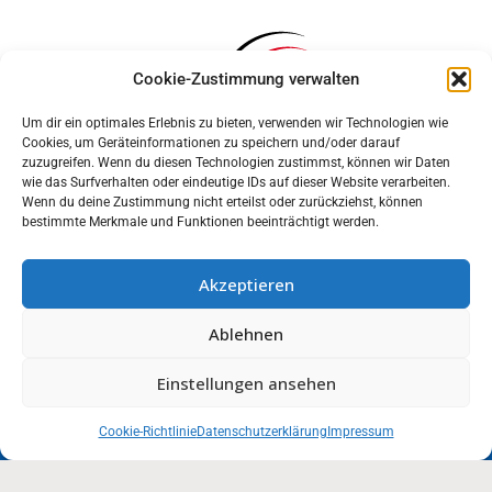
Cookie-Zustimmung verwalten
Um dir ein optimales Erlebnis zu bieten, verwenden wir Technologien wie
Cookies, um Geräteinformationen zu speichern und/oder darauf
zuzugreifen. Wenn du diesen Technologien zustimmst, können wir Daten
wie das Surfverhalten oder eindeutige IDs auf dieser Website verarbeiten.
Wenn du deine Zustimmung nicht erteilst oder zurückziehst, können
bestimmte Merkmale und Funktionen beeinträchtigt werden.
Akzeptieren
Anmelden
Ablehnen
Impressum
Datenschutz
Cookie-Einstellungen
MUNIPOLIS
Einstellungen ansehen
Nachrichten
Barrierefreiheit
aus der Stadtverwaltung
direkt auf Ihr Handy
Cookie-Richtlinie
Datenschutzerklärung
Impressum
Stadt Wolmirstedt | 2026
Deutsch
English