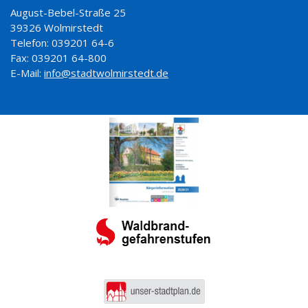
August-Bebel-Straße 25
39326 Wolmirstedt
Telefon: 039201 64-6
Fax: 039201 64-800
E-Mail:
info@stadtwolmirstedt.de