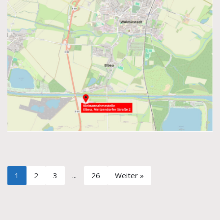
1
2
3
...
26
Weiter »