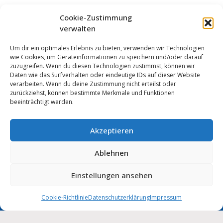
Cookie-Zustimmung
verwalten
Um dir ein optimales Erlebnis zu bieten, verwenden wir Technologien
wie Cookies, um Geräteinformationen zu speichern und/oder darauf
zuzugreifen. Wenn du diesen Technologien zustimmst, können wir
Daten wie das Surfverhalten oder eindeutige IDs auf dieser Website
verarbeiten. Wenn du deine Zustimmung nicht erteilst oder
zurückziehst, können bestimmte Merkmale und Funktionen
beeinträchtigt werden.
Akzeptieren
Anmelden
Ablehnen
Impressum
Datenschutz
Cookie-Einstellungen
MUNIPOLIS
Einstellungen ansehen
Nachrichten
Barrierefreiheit
aus der Stadtverwaltung
direkt auf Ihr Handy
Cookie-Richtlinie
Datenschutzerklärung
Impressum
Stadt Wolmirstedt | 2026
Deutsch
English