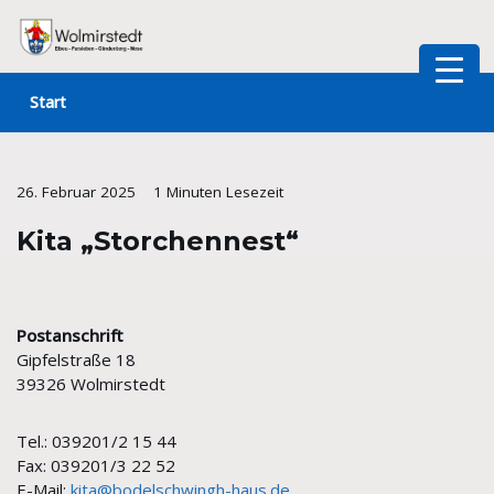
Zum
Inhalt
Start
springen
26. Februar 2025
1 Minuten Lesezeit
Kita „Storchennest“
Postanschrift
Gipfelstraße 18
39326 Wolmirstedt
Tel.: 039201/2 15 44
Fax: 039201/3 22 52
E-Mail:
kita@bodelschwingh-haus.de