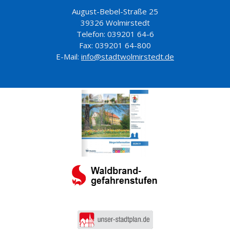
August-Bebel-Straße 25
39326 Wolmirstedt
Telefon: 039201 64-6
Fax: 039201 64-800
E-Mail:
info@stadtwolmirstedt.de