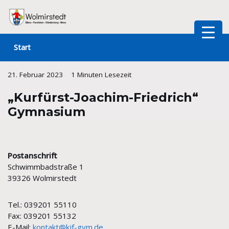
Zum
Inhalt
Start
springen
21. Februar 2023
1 Minuten Lesezeit
„Kurfürst-Joachim-Friedrich“
Gymnasium
Postanschrift
Schwimmbadstraße 1
39326 Wolmirstedt
Tel.: 039201 55110
Fax: 039201 55132
E-Mail:
kontakt@kjf-gym.de