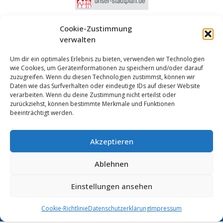
Cookie-Zustimmung
verwalten
Um dir ein optimales Erlebnis zu bieten, verwenden wir Technologien
wie Cookies, um Geräteinformationen zu speichern und/oder darauf
zuzugreifen. Wenn du diesen Technologien zustimmst, können wir
Daten wie das Surfverhalten oder eindeutige IDs auf dieser Website
verarbeiten. Wenn du deine Zustimmung nicht erteilst oder
zurückziehst, können bestimmte Merkmale und Funktionen
beeinträchtigt werden.
Akzeptieren
Anmelden
Ablehnen
Impressum
Datenschutz
Cookie-Einstellungen
MUNIPOLIS
Einstellungen ansehen
Nachrichten
Barrierefreiheit
aus der Stadtverwaltung
direkt auf Ihr Handy
Cookie-Richtlinie
Datenschutzerklärung
Impressum
Stadt Wolmirstedt | 2026