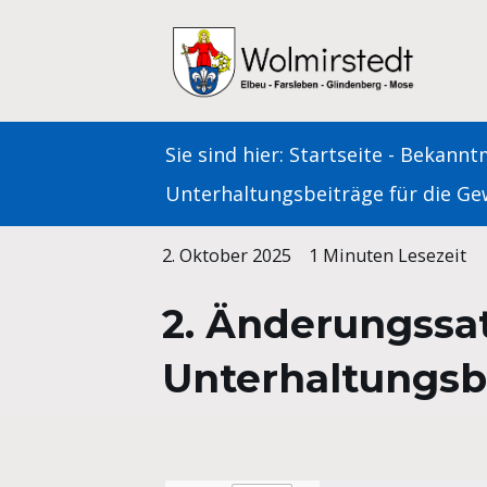
Zum
Inhalt
springen
Sie sind hier:
Startseite
-
Bekannt
Unterhaltungsbeiträge für die G
2. Oktober 2025
1 Minuten Lesezeit
2. Änderungssa
Unterhaltungsb