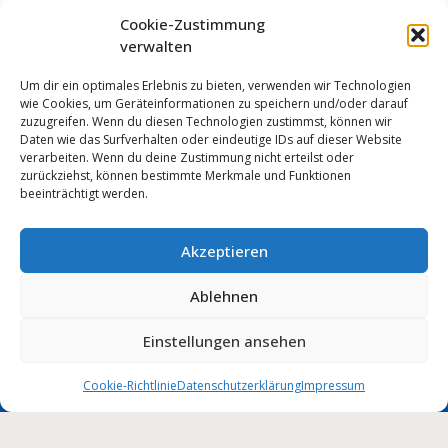
Cookie-Zustimmung
verwalten
Um dir ein optimales Erlebnis zu bieten, verwenden wir Technologien
wie Cookies, um Geräteinformationen zu speichern und/oder darauf
zuzugreifen. Wenn du diesen Technologien zustimmst, können wir
Daten wie das Surfverhalten oder eindeutige IDs auf dieser Website
verarbeiten. Wenn du deine Zustimmung nicht erteilst oder
zurückziehst, können bestimmte Merkmale und Funktionen
beeinträchtigt werden.
Akzeptieren
Anmelden
Ablehnen
Impressum
Datenschutz
Cookie-Einstellungen
MUNIPOLIS
Einstellungen ansehen
Nachrichten
Barrierefreiheit
aus der Stadtverwaltung
direkt auf Ihr Handy
Cookie-Richtlinie
Datenschutzerklärung
Impressum
Stadt Wolmirstedt | 2026
Deutsch
English