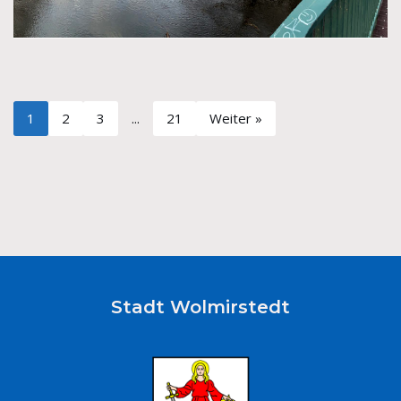
1
2
3
...
21
Weiter »
Stadt Wolmirstedt