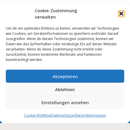
Cookie-Zustimmung
verwalten
Um dir ein optimales Erlebnis zu bieten, verwenden wir Technologien
wie Cookies, um Geräteinformationen zu speichern und/oder darauf
zuzugreifen. Wenn du diesen Technologien zustimmst, können wir
Daten wie das Surfverhalten oder eindeutige IDs auf dieser Website
verarbeiten. Wenn du deine Zustimmung nicht erteilst oder
zurückziehst, können bestimmte Merkmale und Funktionen
beeinträchtigt werden.
Akzeptieren
Anmelden
Ablehnen
Impressum
Datenschutz
Cookie-Einstellungen
MUNIPOLIS
Einstellungen ansehen
Nachrichten
Barrierefreiheit
aus der Stadtverwaltung
direkt auf Ihr Handy
Cookie-Richtlinie
Datenschutzerklärung
Impressum
Stadt Wolmirstedt | 2026
Deutsch
English