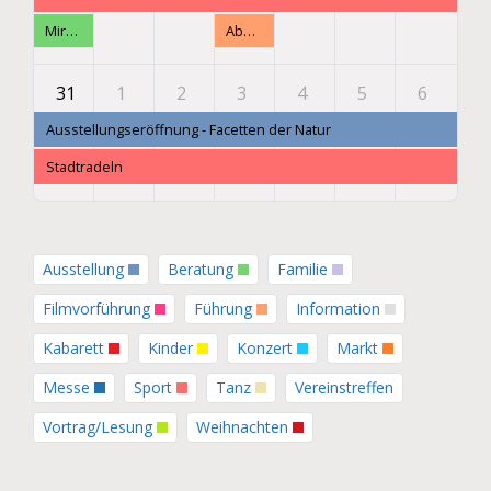
Mirantus Augenmobil in Wolmirstedt
Abendspaziergang
31
1
2
3
4
5
6
Ausstellungseröffnung - Facetten der Natur
Stadtradeln
Ausstellung
Beratung
Familie
Filmvorführung
Führung
Information
Kabarett
Kinder
Konzert
Markt
Messe
Sport
Tanz
Vereinstreffen
Vortrag/Lesung
Weihnachten