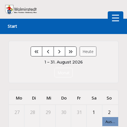
Zum
Inhalt
Start
springen
Heute
1 – 31. August 2026
Monat
Mo
Di
Mi
Do
Fr
Sa
So
27
28
29
30
31
1
2
Ausstellungseröffnung - Facetten der Natur