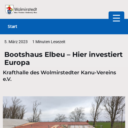
Zum
Inhalt
Start
springen
5. März 2023
1 Minuten Lesezeit
Bootshaus Elbeu – Hier investiert
Europa
Krafthalle des Wolmirstedter Kanu-Vereins
e.V.