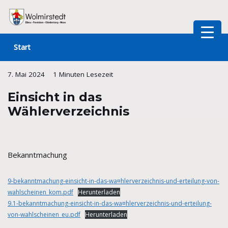
Zum
Inhalt
Start
springen
7. Mai 2024
1 Minuten Lesezeit
Einsicht in das
Wählerverzeichnis
Bekanntmachung
9-bekanntmachung-einsicht-in-das-wa¤hlerverzeichnis-und-erteilung-von-
wahlscheinen_kom.pdf
Herunterladen
9.1-bekanntmachung-einsicht-in-das-wa¤hlerverzeichnis-und-erteilung-
von-wahlscheinen_eu.pdf
Herunterladen