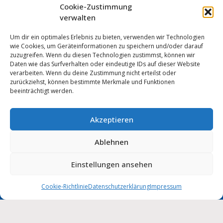
Cookie-Zustimmung
verwalten
Um dir ein optimales Erlebnis zu bieten, verwenden wir Technologien
wie Cookies, um Geräteinformationen zu speichern und/oder darauf
zuzugreifen. Wenn du diesen Technologien zustimmst, können wir
Daten wie das Surfverhalten oder eindeutige IDs auf dieser Website
verarbeiten. Wenn du deine Zustimmung nicht erteilst oder
zurückziehst, können bestimmte Merkmale und Funktionen
beeinträchtigt werden.
Akzeptieren
Anmelden
Ablehnen
Impressum
Datenschutz
Cookie-Einstellungen
MUNIPOLIS
Einstellungen ansehen
Nachrichten
Barrierefreiheit
aus der Stadtverwaltung
direkt auf Ihr Handy
Cookie-Richtlinie
Datenschutzerklärung
Impressum
Stadt Wolmirstedt | 2026
Deutsch