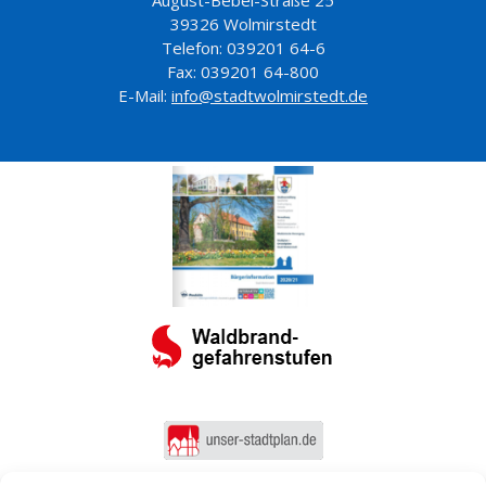
August-Bebel-Straße 25
39326 Wolmirstedt
Telefon: 039201 64-6
Fax: 039201 64-800
E-Mail:
info@stadtwolmirstedt.de