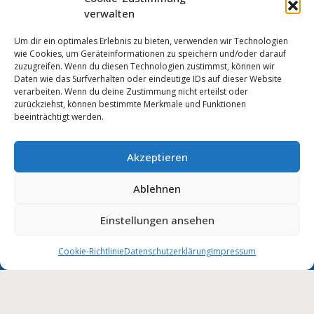
verwalten
Um dir ein optimales Erlebnis zu bieten, verwenden wir Technologien
wie Cookies, um Geräteinformationen zu speichern und/oder darauf
zuzugreifen. Wenn du diesen Technologien zustimmst, können wir
Daten wie das Surfverhalten oder eindeutige IDs auf dieser Website
verarbeiten. Wenn du deine Zustimmung nicht erteilst oder
zurückziehst, können bestimmte Merkmale und Funktionen
beeinträchtigt werden.
Akzeptieren
Anmelden
Ablehnen
Impressum
Datenschutz
Cookie-Einstellungen
MUNIPOLIS
Einstellungen ansehen
Nachrichten
Barrierefreiheit
aus der Stadtverwaltung
direkt auf Ihr Handy
Cookie-Richtlinie
Datenschutzerklärung
Impressum
Stadt Wolmirstedt | 2026
Deutsch
English