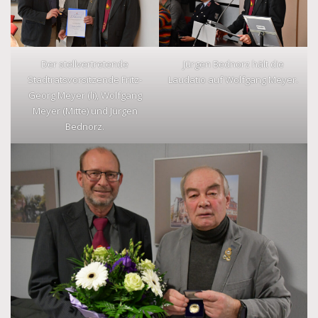
Der stellvertretende
Jürgen Bednorz hält die
Stadtratsvorsitzende Fritz-
Laudatio auf Wolfgang Meyer.
Georg Meyer (li), Wolfgang
Meyer (Mitte) und Jürgen
Bednorz.