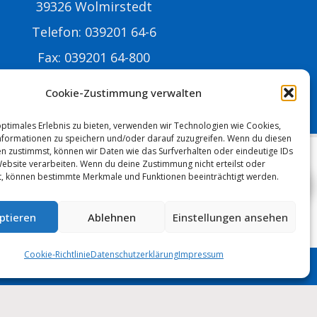
39326 Wolmirstedt
Telefon: 039201 64-6
Fax: 039201 64-800
-Mail:
info@stadtwolmirstedt.de
Cookie-Zustimmung verwalten
optimales Erlebnis zu bieten, verwenden wir Technologien wie Cookies,
formationen zu speichern und/oder darauf zuzugreifen. Wenn du diesen
n zustimmst, können wir Daten wie das Surfverhalten oder eindeutige IDs
Website verarbeiten. Wenn du deine Zustimmung nicht erteilst oder
t, können bestimmte Merkmale und Funktionen beeinträchtigt werden.
MUNIPOLIS
Nachrichten
ptieren
Ablehnen
Einstellungen ansehen
aus der Stadtverwaltung
Anmelden
direkt auf Ihr Handy
Cookie-Richtlinie
Datenschutzerklärung
Impressum
Stadt Wolmirstedt | 2026