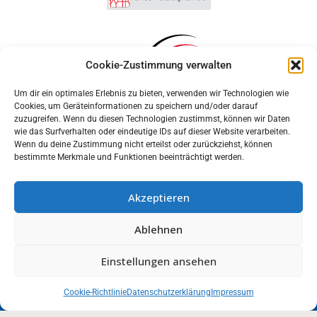
Cookie-Zustimmung verwalten
Um dir ein optimales Erlebnis zu bieten, verwenden wir Technologien wie
Cookies, um Geräteinformationen zu speichern und/oder darauf
zuzugreifen. Wenn du diesen Technologien zustimmst, können wir Daten
wie das Surfverhalten oder eindeutige IDs auf dieser Website verarbeiten.
Wenn du deine Zustimmung nicht erteilst oder zurückziehst, können
bestimmte Merkmale und Funktionen beeinträchtigt werden.
Akzeptieren
Anmelden
Ablehnen
Impressum
Datenschutz
Cookie-Einstellungen
MUNIPOLIS
Einstellungen ansehen
Nachrichten
Barrierefreiheit
aus der Stadtverwaltung
direkt auf Ihr Handy
Cookie-Richtlinie
Datenschutzerklärung
Impressum
Stadt Wolmirstedt | 2026