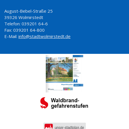
August-Bebel-Straße 25
39326 Wolmirstedt
Telefon: 039201 64-6
Fax: 039201 64-800
E-Mail:
info@stadtwolmirstedt.de