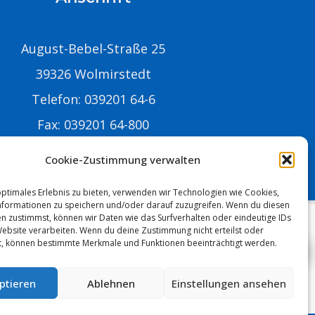
August-Bebel-Straße 25
39326 Wolmirstedt
Telefon: 039201 64-6
Fax: 039201 64-800
-Mail:
info@stadtwolmirstedt.de
Cookie-Zustimmung verwalten
optimales Erlebnis zu bieten, verwenden wir Technologien wie Cookies,
formationen zu speichern und/oder darauf zuzugreifen. Wenn du diesen
n zustimmst, können wir Daten wie das Surfverhalten oder eindeutige IDs
Website verarbeiten. Wenn du deine Zustimmung nicht erteilst oder
t, können bestimmte Merkmale und Funktionen beeinträchtigt werden.
MUNIPOLIS
Nachrichten
ptieren
Ablehnen
Einstellungen ansehen
aus der Stadtverwaltung
Anmelden
direkt auf Ihr Handy