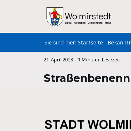
Zum
Inhalt
springen
Sie sind hier:
Startseite
-
Bekannt
21. April 2023
1 Minuten Lesezeit
Straßenbenenn