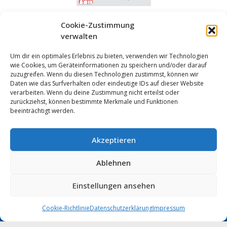
Cookie-Zustimmung
verwalten
Um dir ein optimales Erlebnis zu bieten, verwenden wir Technologien
wie Cookies, um Geräteinformationen zu speichern und/oder darauf
zuzugreifen. Wenn du diesen Technologien zustimmst, können wir
Daten wie das Surfverhalten oder eindeutige IDs auf dieser Website
verarbeiten. Wenn du deine Zustimmung nicht erteilst oder
zurückziehst, können bestimmte Merkmale und Funktionen
beeinträchtigt werden.
Akzeptieren
Anmelden
Ablehnen
Impressum
Datenschutz
Cookie-Einstellungen
MUNIPOLIS
Einstellungen ansehen
Nachrichten
Barrierefreiheit
aus der Stadtverwaltung
direkt auf Ihr Handy
Cookie-Richtlinie
Datenschutzerklärung
Impressum
Stadt Wolmirstedt | 2026