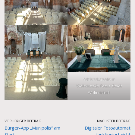
Schlosskapelle in
Wolmirstedt. Fotos: Stadt
Wolmristedt
VORHERIGER BEITRAG
NÄCHSTER BEITRAG
Bürger-App „Munipolis“ am
Digitaler Fotoautomat
Start
funktioniert nicht