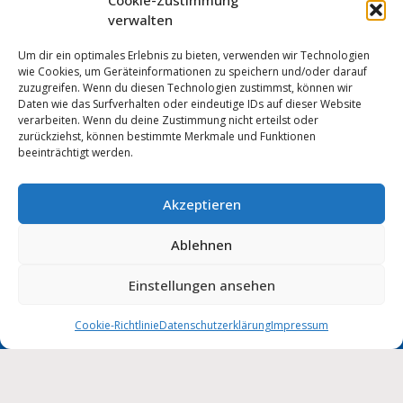
Cookie-Zustimmung
verwalten
Um dir ein optimales Erlebnis zu bieten, verwenden wir Technologien
wie Cookies, um Geräteinformationen zu speichern und/oder darauf
zuzugreifen. Wenn du diesen Technologien zustimmst, können wir
Daten wie das Surfverhalten oder eindeutige IDs auf dieser Website
verarbeiten. Wenn du deine Zustimmung nicht erteilst oder
zurückziehst, können bestimmte Merkmale und Funktionen
beeinträchtigt werden.
Akzeptieren
Anmelden
Ablehnen
Impressum
Datenschutz
Cookie-Einstellungen
MUNIPOLIS
Einstellungen ansehen
Nachrichten
Barrierefreiheit
aus der Stadtverwaltung
direkt auf Ihr Handy
Cookie-Richtlinie
Datenschutzerklärung
Impressum
Stadt Wolmirstedt | 2026
Deutsch
English